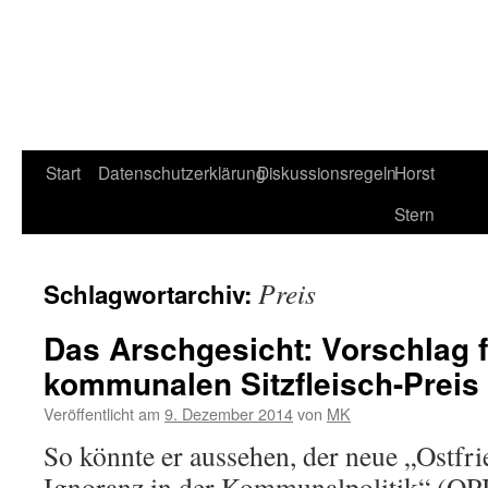
Start
Datenschutzerklärung
Diskussionsregeln
Horst
Stern
Preis
Schlagwortarchiv:
Das Arschgesicht: Vorschlag f
kommunalen Sitzfleisch-Preis
Veröffentlicht am
9. Dezember 2014
von
MK
So könnte er aussehen, der neue „Ostfrie
Ignoranz in der Kommunalpolitik“ (OPIK