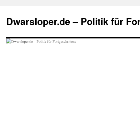
Zum
Inhalt
Dwarsloper.de – Politik für Fo
springen