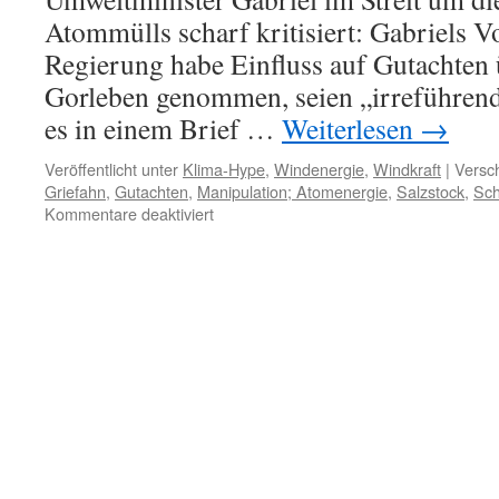
Atommülls scharf kritisiert: Gabriels V
Regierung habe Einfluss auf Gutachten 
Gorleben genommen, seien „irreführend
es in einem Brief …
Weiterlesen
→
Veröffentlicht unter
Klima-Hype
,
Windenergie
,
Windkraft
|
Versch
Griefahn
,
Gutachten
,
Manipulation; Atomenergie
,
Salzstock
,
Sch
für
Kommentare deaktiviert
Politisch
manipulierte
Gutachten,
nicht
nur
bei
der
Atomenergie