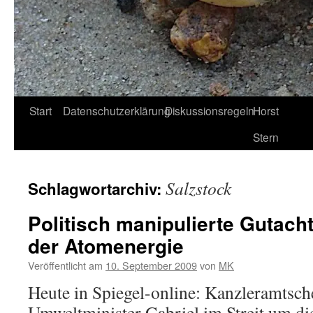
Start
Datenschutzerklärung
Diskussionsregeln
Horst
Stern
Salzstock
Schlagwortarchiv:
Politisch manipulierte Gutacht
der Atomenergie
Veröffentlicht am
10. September 2009
von
MK
Heute in Spiegel-online: Kanzleramtsch
Umweltminister Gabriel im Streit um d