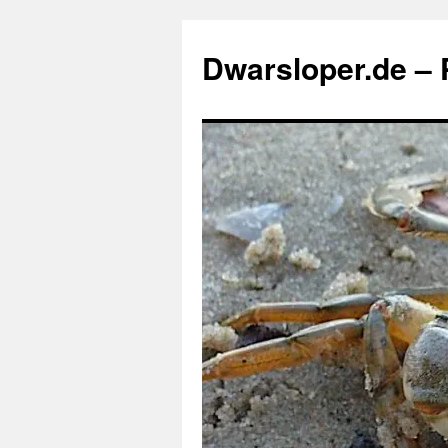
Zum
Inhalt
Dwarsloper.de – P
springen