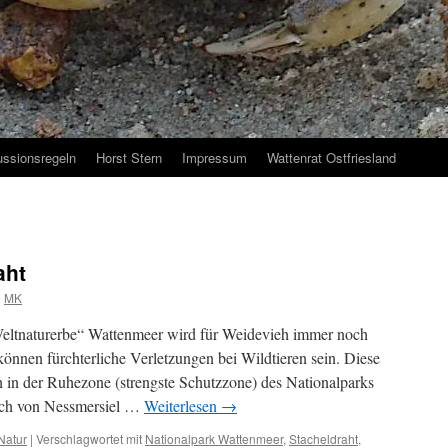
ussionsregeln
Horst Stern
Impressum
Wattenrat Ostfriesland
aht
n
MK
eltnaturerbe“ Wattenmeer wird für Weidevieh immer noch
önnen fürchterliche Verletzungen bei Wildtieren sein. Diese
h in der Ruhezone (strengste Schutzzone) des Nationalparks
lich von Nessmersiel …
Weiterlesen
→
Natur
|
Verschlagwortet mit
Nationalpark Wattenmeer
,
Stacheldraht
,