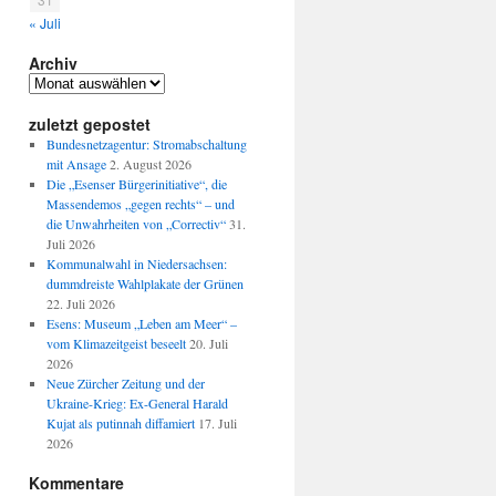
« Juli
Archiv
Archiv
zuletzt gepostet
Bundesnetzagentur: Stromabschaltung
mit Ansage
2. August 2026
Die „Esenser Bürgerinitiative“, die
Massendemos „gegen rechts“ – und
die Unwahrheiten von „Correctiv“
31.
Juli 2026
Kommunalwahl in Niedersachsen:
dummdreiste Wahlplakate der Grünen
22. Juli 2026
Esens: Museum „Leben am Meer“ –
vom Klimazeitgeist beseelt
20. Juli
2026
Neue Zürcher Zeitung und der
Ukraine-Krieg: Ex-General Harald
Kujat als putinnah diffamiert
17. Juli
2026
Kommentare