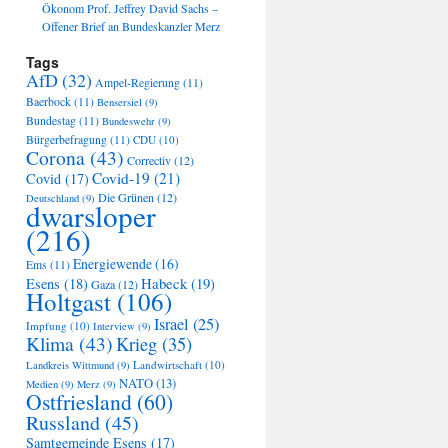
Ökonom Prof. Jeffrey David Sachs –
Offener Brief an Bundeskanzler Merz
Tags
AfD
(32)
Ampel-Regierung
(11)
Baerbock
(11)
Bensersiel
(9)
Bundestag
(11)
Bundeswehr
(9)
Bürgerbefragung
(11)
CDU
(10)
Corona
(43)
Correctiv
(12)
Covid-19
(21)
Covid
(17)
Die Grünen
(12)
Deutschland
(9)
dwarsloper
(216)
Energiewende
(16)
Ems
(11)
Habeck
(19)
Esens
(18)
Gaza
(12)
Holtgast
(106)
Israel
(25)
Impfung
(10)
Interview
(9)
Klima
(43)
Krieg
(35)
Landwirtschaft
(10)
Landkreis Wittmund
(9)
NATO
(13)
Medien
(9)
Merz
(9)
Ostfriesland
(60)
Russland
(45)
Samtgemeinde Esens
(17)