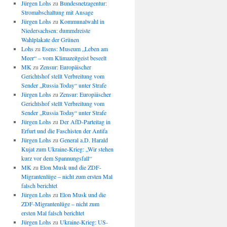
Jürgen Lohs
zu
Bundesnetzagentur:
Stromabschaltung mit Ansage
Jürgen Lohs
zu
Kommunalwahl in
Niedersachsen: dummdreiste
Wahlplakate der Grünen
Lohs
zu
Esens: Museum „Leben am
Meer“ – vom Klimazeitgeist beseelt
MK
zu
Zensur: Europäischer
Gerichtshof stellt Verbreitung vom
Sender „Russia Today“ unter Strafe
Jürgen Lohs
zu
Zensur: Europäischer
Gerichtshof stellt Verbreitung vom
Sender „Russia Today“ unter Strafe
Jürgen Lohs
zu
Der AfD-Parteitag in
Erfurt und die Faschisten der Antifa
Jürgen Lohs
zu
General a.D. Harald
Kujat zum Ukraine-Krieg: „Wir stehen
kurz vor dem Spannungsfall“
MK
zu
Elon Musk und die ZDF-
Migrantenlüge – nicht zum ersten Mal
falsch berichtet
Jürgen Lohs
zu
Elon Musk und die
ZDF-Migrantenlüge – nicht zum
ersten Mal falsch berichtet
Jürgen Lohs
zu
Ukraine-Krieg: US-