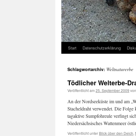
Start
Datenschutzerklärung
Disk
Weltnaturerbe
Schlagwortarchiv:
Tödlicher Welterbe-Dr
Veröffentlicht am
25. September 2009
vo
An der Nordseeküste im und am „W
Stacheldraht verwendet. Die Folge k
tagaktive Sumpfohreule verfingt sic
Niedersächsisches Wattenmeer öst
Veröffentlicht unter
Blick über den Deich
,