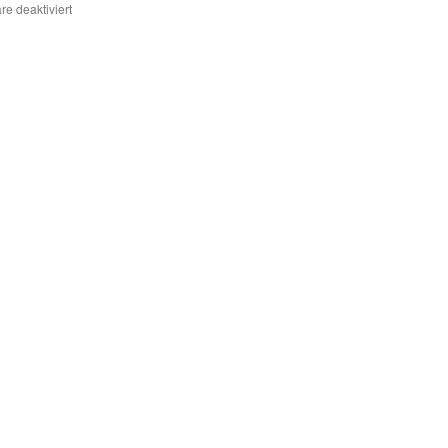
für
e deaktiviert
Tödlicher
Welterbe-
Draht