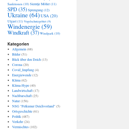
Sanktionen
(10)
Siemtje Möller
(11)
SPD
(35)
Sprengung
(12)
Ukraine
(64)
USA
(20)
Utgast
(11)
Vogelschutzgebiet
(9)
Windenergie
(59)
Windkraft
(37)
Windpark
(10)
Kategorien
Allgemein
(68)
Bilder
(51)
Blick über den Deich
(13)
Corona
(20)
Covid_Impfung
(4)
Energiewende
(12)
Klima
(62)
Klima-Hype
(40)
Landwirtschaft
(17)
Nachbarschaft
(25)
Natur
(156)
NSG "Petkumer Deichvorland"
(5)
Ortsgeschichte
(61)
Politik
(487)
Verkehr
(24)
Vermischtes
(102)