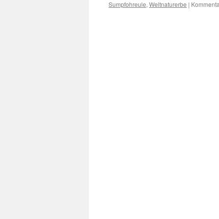
Sumpfohreule
,
Weltnaturerbe
|
Kommentar