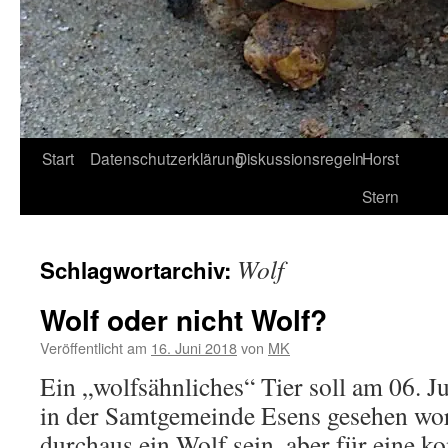
Start
Datenschutzerklärung
Diskussionsregeln
Horst
Stern
Wolf
Schlagwortarchiv:
Wolf oder nicht Wolf?
Veröffentlicht am
16. Juni 2018
von
MK
Ein „wolfsähnliches“ Tier soll am 06. J
in der Samtgemeinde Esens gesehen wor
durchaus ein Wolf sein, aber für eine ko