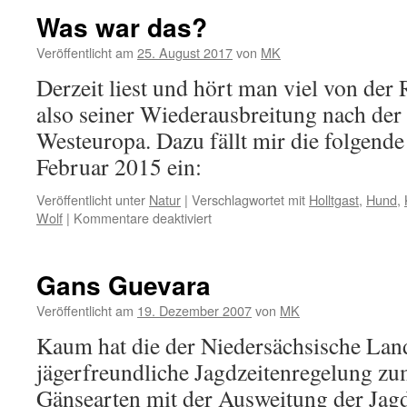
Was war das?
Veröffentlicht am
25. August 2017
von
MK
Derzeit liest und hört man viel von der
also seiner Wiederausbreitung nach der
Westeuropa. Dazu fällt mir die folgend
Februar 2015 ein:
Veröffentlicht unter
Natur
|
Verschlagwortet mit
Holltgast
,
Hund
,
für
Wolf
|
Kommentare deaktiviert
Was
war
das?
Gans Guevara
Veröffentlicht am
19. Dezember 2007
von
MK
Kaum hat die der Niedersächsische Lan
jägerfreundliche Jagdzeitenregelung zu
Gänsearten mit der Ausweitung der Jagd