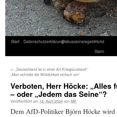
Start
Datenschutzerklärung
Diskussionsregeln
Horst
Stern
←
„Deutschland ist in einer Art Kriegszustand“:
„Man schreibt die Wirklichkeit einfach um“
Verboten, Herr Höcke: „Alles 
– oder „Jedem das Seine“?
Veröffentlicht am
18. April 2024
von
MK
Dem AfD-Politiker Björn Höcke wird i