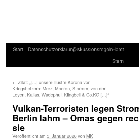
Start
Datenschutzerklärung
Diskussionsregeln
Horst
Stern
←
Zitat: „[…] unsere illustre Korona von
Kriegshetzern: Merz, Macron, Starmer, von der
Leyen, Kallas, Wadephul, Klingbeil & Co.KG […]“
Vulkan-Terroristen legen Stro
Berlin lahm – Omas gegen re
sie
Veröffentlicht am
5. Januar 2026
von
MK