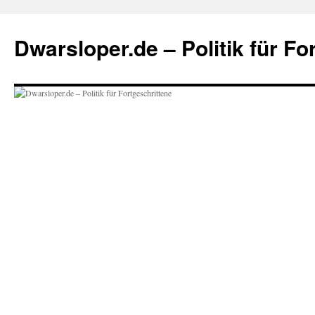
Zum
Inhalt
Dwarsloper.de – Politik für Fo
springen