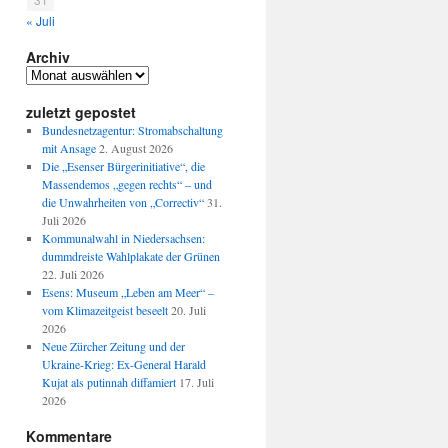
« Juli
Archiv
Archiv
zuletzt gepostet
Bundesnetzagentur: Stromabschaltung
mit Ansage
2. August 2026
Die „Esenser Bürgerinitiative“, die
Massendemos „gegen rechts“ – und
die Unwahrheiten von „Correctiv“
31.
Juli 2026
Kommunalwahl in Niedersachsen:
dummdreiste Wahlplakate der Grünen
22. Juli 2026
Esens: Museum „Leben am Meer“ –
vom Klimazeitgeist beseelt
20. Juli
2026
Neue Zürcher Zeitung und der
Ukraine-Krieg: Ex-General Harald
Kujat als putinnah diffamiert
17. Juli
2026
Kommentare