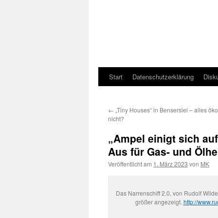
Start
Datenschutzerklärung
Disk
←
„Tiny Houses“ in Bensersiel – alles ök
nicht?
„Ampel einigt sich au
Aus für Gas- und Ölh
Veröffentlicht am
1. März 2023
von
MK
Das Narrenschiff 2.0, von Rudolf Wild
größer angezeigt.
http://www.