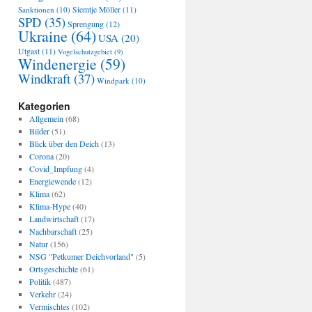
Sanktionen
(10)
Siemtje Möller
(11)
SPD
(35)
Sprengung
(12)
Ukraine
(64)
USA
(20)
Utgast
(11)
Vogelschutzgebiet
(9)
Windenergie
(59)
Windkraft
(37)
Windpark
(10)
Kategorien
Allgemein
(68)
Bilder
(51)
Blick über den Deich
(13)
Corona
(20)
Covid_Impfung
(4)
Energiewende
(12)
Klima
(62)
Klima-Hype
(40)
Landwirtschaft
(17)
Nachbarschaft
(25)
Natur
(156)
NSG "Petkumer Deichvorland"
(5)
Ortsgeschichte
(61)
Politik
(487)
Verkehr
(24)
Vermischtes
(102)