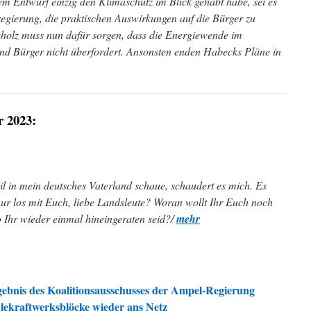
m Entwurf einzig den Klimaschutz im Blick gehabt habe, sei es
egierung, die praktischen Auswirkungen auf die Bürger zu
cholz muss nun dafür sorgen, dass die Energiewende im
d Bürger nicht überfordert. Ansonsten enden Habecks Pläne in
r 2023:
l in mein deutsches Vaterland schaue, schaudert es mich. Es
nur los mit Euch, liebe Landsleute? Woran wollt Ihr Euch noch
o Ihr wieder einmal hineingeraten seid?/
mehr
rgebnis des Koalitionsausschusses der Ampel-Regierung
lekraftwerksblöcke wieder ans Netz