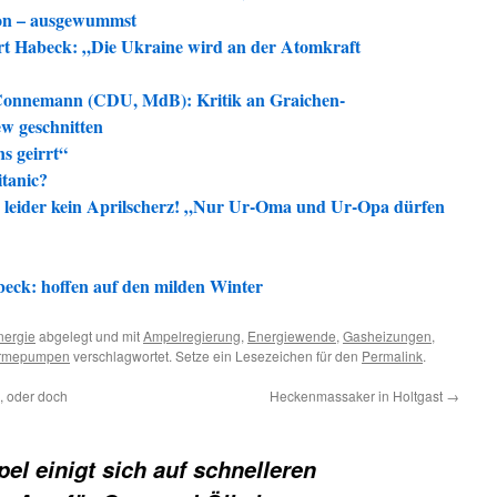
ion – ausgewummst
ert Habeck: „Die Ukraine wird an der Atomkraft
 Connemann (CDU, MdB): Kritik an Graichen-
ew geschnitten
s geirrt“
tanic?
, leider kein Aprilscherz! „Nur Ur-Oma und Ur-Opa dürfen
eck: hoffen auf den milden Winter
nergie
abgelegt und mit
Ampelregierung
,
Energiewende
,
Gasheizungen
,
rmepumpen
verschlagwortet. Setze ein Lesezeichen für den
Permalink
.
o, oder doch
Heckenmassaker in Holtgast
→
el einigt sich auf schnelleren