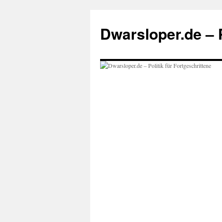
Zum
Inhalt
Dwarsloper.de – P
springen