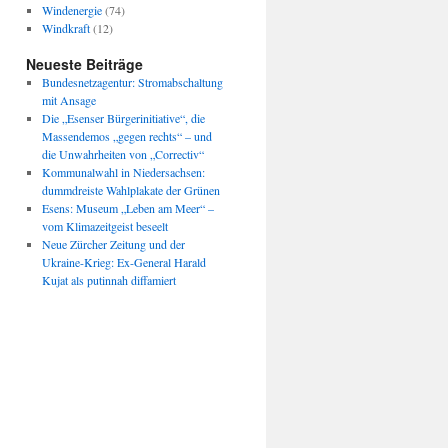
Windenergie
(74)
Windkraft
(12)
Neueste Beiträge
Bundesnetzagentur: Stromabschaltung
mit Ansage
Die „Esenser Bürgerinitiative“, die
Massendemos „gegen rechts“ – und
die Unwahrheiten von „Correctiv“
Kommunalwahl in Niedersachsen:
dummdreiste Wahlplakate der Grünen
Esens: Museum „Leben am Meer“ –
vom Klimazeitgeist beseelt
Neue Zürcher Zeitung und der
Ukraine-Krieg: Ex-General Harald
Kujat als putinnah diffamiert