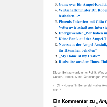
Game over für Ampel-Koalit
Wirtschaftsminister Dr. Rob
festhalten…“
Phoenix-Interview mit Gitta
Vetternwirtschaft aus Intervi
Energiewende: „Wir haben un
Keine Panik auf der Ampel-Ti
Neues aus der Ampel-Anstalt
ihr Häuschen behalten“
„My Home ist my Castle“
Realsatire aus dem Hause Hab
Dieser Beitrag wurde unter
Politik
,
Winde
Gesetz
,
Habeck
,
Klima
,
Ölheizungen
,
Wä
←
„Tiny Houses“ in Bensersiel – alles ök
nicht?
Ein Kommentar zu
„Amp