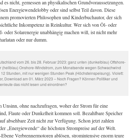
ind es nicht, gemessen an physikalischen Grundvoraussetzungen.
ösen Energiewendelobby oder sind selbst Teil davon. Diese
inem promovierten Philosophen und Kinderbuchautor, der sich
nsichtliche Inkompetenz in Reinkultur. Wer sich von Öl- oder
 oder Solarenergie unabhängig machen will, ist nicht mehr
charlatan oder nur dumm.
tschland vom 26. bis 28. Februar 2023: ganz unten (dunkelblau) Offshore-
ber (hellblau) Onshore-Windstrom, zum Monatsende wegen Schwachwind
 12 Stunden, mit nur wenigen Stunden Peak (Höchsteinspeisung). Violett:
er, Download am 01. März 2023 – Noch Fragen? Können Politiker und
enleute das nicht lesen und einordnen?
m Unsinn, ohne nachzufragen, woher der Strom für eine
ind, Flaute oder Dunkelheit kommen soll. Bezahlbare Speicher
auf absehbare Zeit nicht zur Verfügung. Schon jetzt zahlen
r „Energiewende“ die höchsten Strompreise auf der Welt.
U-Ebene Verbrennermotoren ablösen, stromintensive enorm teure