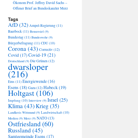
Ökonom Prof. Jeffrey David Sachs –
Offener Brief an Bundeskanzler Merz
Tags
AfD
(32)
Ampel-Regierung
(11)
Baerbock
(11)
Bensersiel
(9)
Bundestag
(11)
Bundeswehr
(9)
Bürgerbefragung
(11)
CDU
(10)
Corona
(43)
Correctiv
(12)
Covid-19
(21)
Covid
(17)
Die Grünen
(12)
Deutschland
(9)
dwarsloper
(216)
Energiewende
(16)
Ems
(11)
Habeck
(19)
Esens
(18)
Gaza
(12)
Holtgast
(106)
Israel
(25)
Impfung
(10)
Interview
(9)
Klima
(43)
Krieg
(35)
Landwirtschaft
(10)
Landkreis Wittmund
(9)
NATO
(13)
Medien
(9)
Merz
(9)
Ostfriesland
(60)
Russland
(45)
Samtgemeinde Esens
(17)