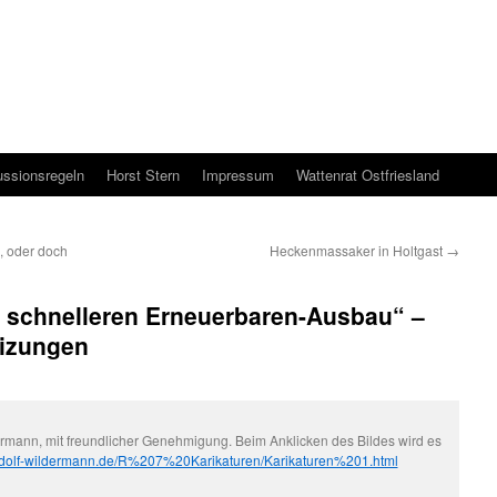
ussionsregeln
Horst Stern
Impressum
Wattenrat Ostfriesland
o, oder doch
Heckenmassaker in Holtgast
→
f schnelleren Erneuerbaren-Ausbau“ –
eizungen
ermann, mit freundlicher Genehmigung. Beim Anklicken des Bildes wird es
rudolf-wildermann.de/R%207%20Karikaturen/Karikaturen%201.html