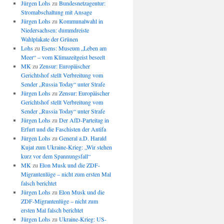
Jürgen Lohs
zu
Bundesnetzagentur:
Stromabschaltung mit Ansage
Jürgen Lohs
zu
Kommunalwahl in
Niedersachsen: dummdreiste
Wahlplakate der Grünen
Lohs
zu
Esens: Museum „Leben am
Meer“ – vom Klimazeitgeist beseelt
MK
zu
Zensur: Europäischer
Gerichtshof stellt Verbreitung vom
Sender „Russia Today“ unter Strafe
Jürgen Lohs
zu
Zensur: Europäischer
Gerichtshof stellt Verbreitung vom
Sender „Russia Today“ unter Strafe
Jürgen Lohs
zu
Der AfD-Parteitag in
Erfurt und die Faschisten der Antifa
Jürgen Lohs
zu
General a.D. Harald
Kujat zum Ukraine-Krieg: „Wir stehen
kurz vor dem Spannungsfall“
MK
zu
Elon Musk und die ZDF-
Migrantenlüge – nicht zum ersten Mal
falsch berichtet
Jürgen Lohs
zu
Elon Musk und die
ZDF-Migrantenlüge – nicht zum
ersten Mal falsch berichtet
Jürgen Lohs
zu
Ukraine-Krieg: US-