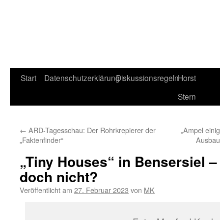
Start
Datenschutzerklärung
Diskussionsregeln
Horst
Stern
←
ARD-Tagesschau: Der Rohrkrepierer der
„Ampel einig
„Faktenfinder“
Ausbau
„Tiny Houses“ in Bensersiel – 
doch nicht?
Veröffentlicht am
27. Februar 2023
von
MK