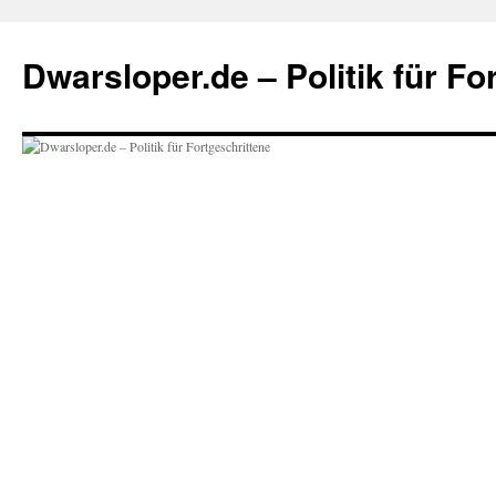
Zum
Inhalt
Dwarsloper.de – Politik für Fo
springen