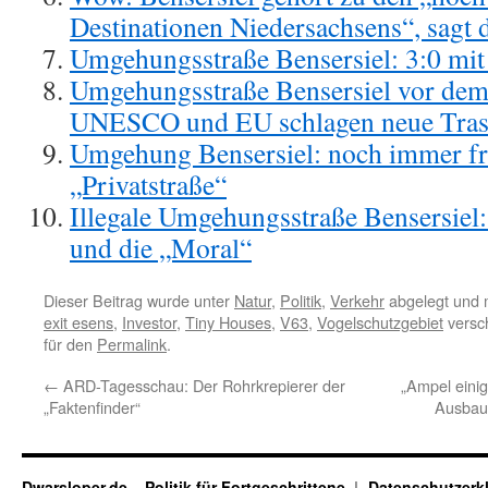
Destinationen Niedersachsens“, sagt 
Umgehungsstraße Bensersiel: 3:0 mi
Umgehungsstraße Bensersiel vor de
UNESCO und EU schlagen neue Tras
Umgehung Bensersiel: noch immer fre
„Privatstraße“
Illegale Umgehungsstraße Bensersiel:
und die „Moral“
Dieser Beitrag wurde unter
Natur
,
Politik
,
Verkehr
abgelegt und 
exit esens
,
Investor
,
Tiny Houses
,
V63
,
Vogelschutzgebiet
versch
für den
Permalink
.
←
ARD-Tagesschau: Der Rohrkrepierer der
„Ampel einig
„Faktenfinder“
Ausbau
Dwarsloper.de – Politik für Fortgeschrittene
Datenschutzerk