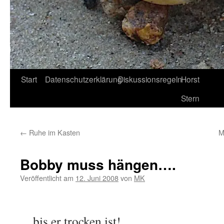
Start
Datenschutzerklärung
Diskussionsregeln
Horst
Stern
←
Ruhe im Kasten
M
Bobby muss hängen….
Veröffentlicht am
12. Juni 2008
von
MK
…bis er trocken ist!