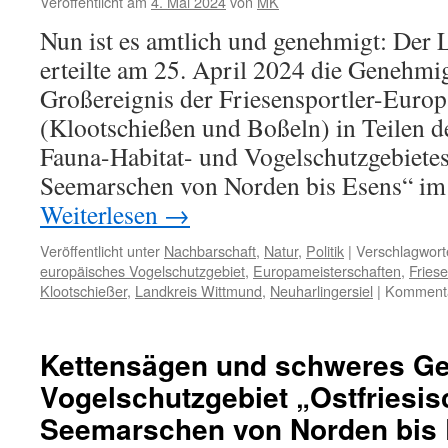
Veröffentlicht am
4. Mai 2024
von
MK
Nun ist es amtlich und genehmigt: Der
erteilte am 25. April 2024 die Genehmi
Großereignis der Friesensportler-Europ
(Klootschießen und Boßeln) in Teilen d
Fauna-Habitat- und Vogelschutzgebietes
Seemarschen von Norden bis Esens“ im
Weiterlesen
→
Veröffentlicht unter
Nachbarschaft
,
Natur
,
Politik
|
Verschlagwort
europäisches Vogelschutzgebiet
,
Europameisterschaften
,
Fries
Klootschießer
,
Landkreis Wittmund
,
Neuharlingersiel
|
Kommentar
Kettensägen und schweres Ge
Vogelschutzgebiet „Ostfriesis
Seemarschen von Norden bis