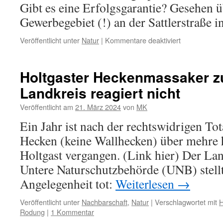
Gibt es eine Erfolgsgarantie? Gesehen ü
Gewerbegebiet (!) an der Sattlerstraße i
für
Veröffentlicht unter
Natur
|
Kommentare deaktiviert
Professionell
Busengrapsc
Holtgaster Heckenmassaker z
Landkreis reagiert nicht
Veröffentlicht am
21. März 2024
von
MK
Ein Jahr ist nach der rechtswidrigen To
Hecken (keine Wallhecken) über mehre 
Holtgast vergangen. (Link hier) Der La
Untere Naturschutzbehörde (UNB) stellt 
Angelegenheit tot:
Weiterlesen
→
Veröffentlicht unter
Nachbarschaft
,
Natur
|
Verschlagwortet mit
H
Rodung
|
1 Kommentar