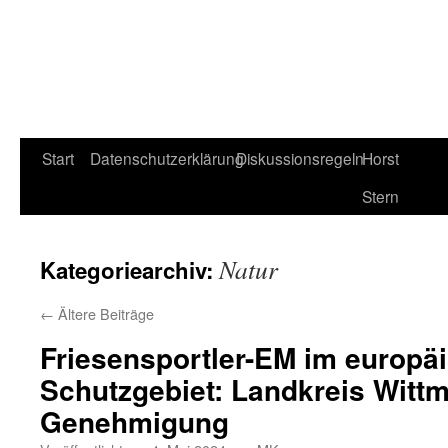
Start
Datenschutzerklärung
Diskussionsregeln
Horst
Stern
Natur
Kategoriearchiv:
←
Ältere Beiträge
Friesensportler-EM im europä
Schutzgebiet: Landkreis Wittm
Genehmigung