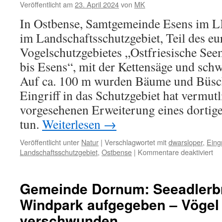
Veröffentlicht am
23. April 2024
von
MK
In Ostbense, Samtgemeinde Esens im 
im Landschaftsschutzgebiet, Teil des e
Vogelschutzgebietes „Ostfriesische Se
bis Esens“, mit der Kettensäge und sch
Auf ca. 100 m wurden Bäume und Büsch
Eingriff in das Schutzgebiet hat vermutl
vorgesehenen Erweiterung eines dortige
tun.
Weiterlesen
→
Veröffentlicht unter
Natur
|
Verschlagwortet mit
dwarsloper
,
Eingr
für
Landschaftsschutzgebiet
,
Ostbense
|
Kommentare deaktiviert
Ke
un
sc
Gemeinde Dornum: Seeadlerbr
Ge
Windpark aufgegeben – Vögel
im
EU
verschwunden
Vo