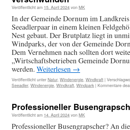
„Os
Veröffentlicht am
15. April 2024
von
MK
Se
In der Gemeinde Dornum im Landkreis A
vo
No
Seeadlerpaar in einem kleinen Feldgehöl
bis
Nest gebaut. Der Brutplatz liegt in unmi
Es
Windparks, der von der Gemeinde Dorn
Dem Vernehmen nach sollten dort weit
„Wirtschaftsbetrieben Gemeinde Dorn
werden.
Weiterlesen
→
Veröffentlicht unter
Natur
,
Windenergie
,
Windkraft
|
Verschlagwor
Seeadler
,
Windenergie
,
Windkraft
,
Windpark
|
Kommentare deakt
Professioneller Busengrapsc
Veröffentlicht am
14. April 2024
von
MK
Professioneller Busengrapscher? An di