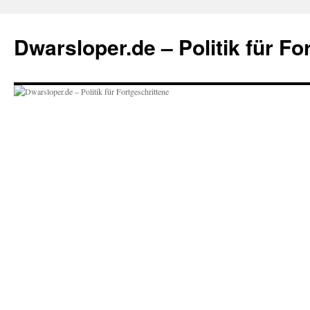
Zum
Inhalt
Dwarsloper.de – Politik für Fo
springen