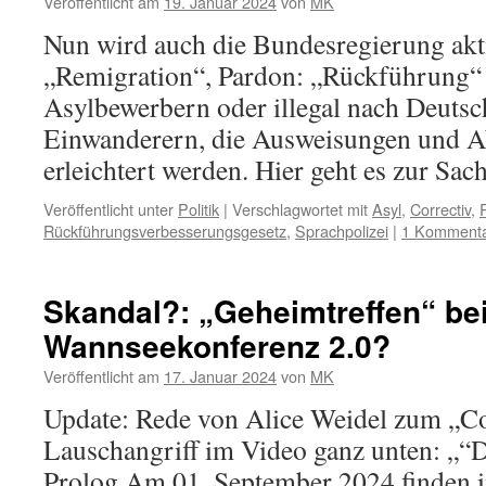
Veröffentlicht am
19. Januar 2024
von
MK
Nun wird auch die Bundesregierung akt
„Remigration“, Pardon: „Rückführung“
Asylbewerbern oder illegal nach Deutsc
Einwanderern, die Ausweisungen und A
erleichtert werden. Hier geht es zur Sac
Veröffentlicht unter
Politik
|
Verschlagwortet mit
Asyl
,
Correctiv
,
Rückführungsverbesserungsgesetz
,
Sprachpolizei
|
1 Komment
Skandal?: „Geheimtreffen“ be
Wannseekonferenz 2.0?
Veröffentlicht am
17. Januar 2024
von
MK
Update: Rede von Alice Weidel zum „Co
Lauschangriff im Video ganz unten: „
Prolog Am 01. September 2024 finden 