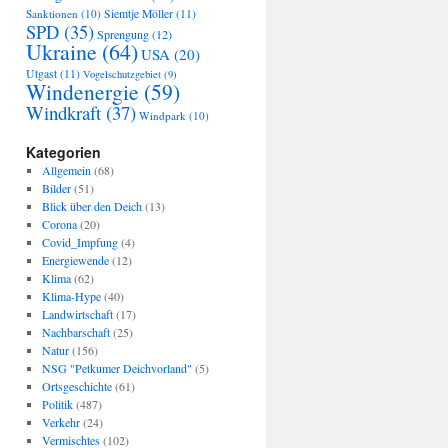
Sanktionen
(10)
Siemtje Möller
(11)
SPD
(35)
Sprengung
(12)
Ukraine
(64)
USA
(20)
Utgast
(11)
Vogelschutzgebiet
(9)
Windenergie
(59)
Windkraft
(37)
Windpark
(10)
Kategorien
Allgemein
(68)
Bilder
(51)
Blick über den Deich
(13)
Corona
(20)
Covid_Impfung
(4)
Energiewende
(12)
Klima
(62)
Klima-Hype
(40)
Landwirtschaft
(17)
Nachbarschaft
(25)
Natur
(156)
NSG "Petkumer Deichvorland"
(5)
Ortsgeschichte
(61)
Politik
(487)
Verkehr
(24)
Vermischtes
(102)