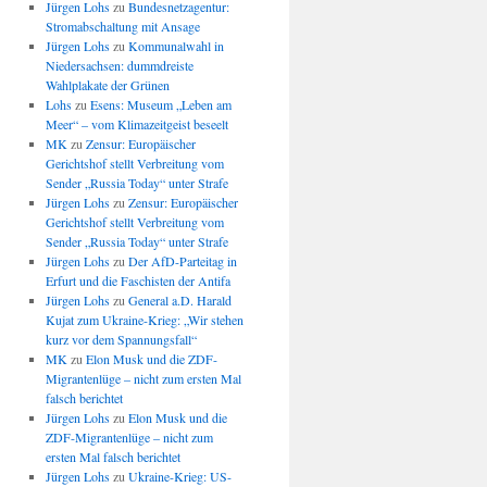
Jürgen Lohs
zu
Bundesnetzagentur:
Stromabschaltung mit Ansage
Jürgen Lohs
zu
Kommunalwahl in
Niedersachsen: dummdreiste
Wahlplakate der Grünen
Lohs
zu
Esens: Museum „Leben am
Meer“ – vom Klimazeitgeist beseelt
MK
zu
Zensur: Europäischer
Gerichtshof stellt Verbreitung vom
Sender „Russia Today“ unter Strafe
Jürgen Lohs
zu
Zensur: Europäischer
Gerichtshof stellt Verbreitung vom
Sender „Russia Today“ unter Strafe
Jürgen Lohs
zu
Der AfD-Parteitag in
Erfurt und die Faschisten der Antifa
Jürgen Lohs
zu
General a.D. Harald
Kujat zum Ukraine-Krieg: „Wir stehen
kurz vor dem Spannungsfall“
MK
zu
Elon Musk und die ZDF-
Migrantenlüge – nicht zum ersten Mal
falsch berichtet
Jürgen Lohs
zu
Elon Musk und die
ZDF-Migrantenlüge – nicht zum
ersten Mal falsch berichtet
Jürgen Lohs
zu
Ukraine-Krieg: US-