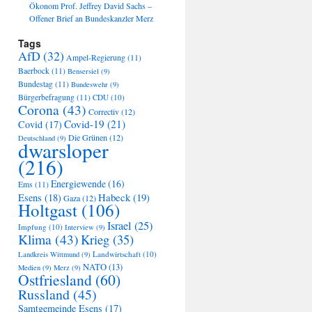
Ökonom Prof. Jeffrey David Sachs –
Offener Brief an Bundeskanzler Merz
Tags
AfD
(32)
Ampel-Regierung
(11)
Baerbock
(11)
Bensersiel
(9)
Bundestag
(11)
Bundeswehr
(9)
Bürgerbefragung
(11)
CDU
(10)
Corona
(43)
Correctiv
(12)
Covid-19
(21)
Covid
(17)
Die Grünen
(12)
Deutschland
(9)
dwarsloper
(216)
Energiewende
(16)
Ems
(11)
Habeck
(19)
Esens
(18)
Gaza
(12)
Holtgast
(106)
Israel
(25)
Impfung
(10)
Interview
(9)
Klima
(43)
Krieg
(35)
Landwirtschaft
(10)
Landkreis Wittmund
(9)
NATO
(13)
Medien
(9)
Merz
(9)
Ostfriesland
(60)
Russland
(45)
Samtgemeinde Esens
(17)