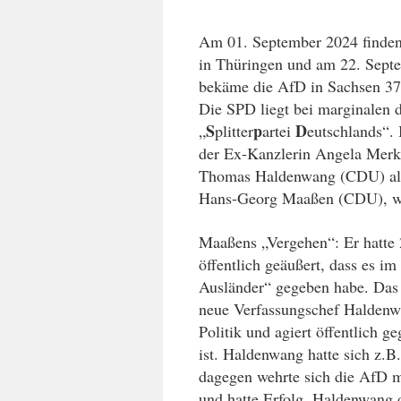
Am 01. September 2024 finden 
in Thüringen und am 22. Sept
bekäme die AfD in Sachsen 37 
Die SPD liegt bei marginalen 
S
p
D
„
plitter
artei
eutschlands“. 
der Ex-Kanzlerin Angela Merke
Thomas Haldenwang (CDU) als
Hans-Georg Maaßen (CDU), w
Maaßens „Vergehen“: Er hatte 
öffentlich geäußert, dass es i
Ausländer“ gegeben habe. Das
neue Verfassungschef Halden
Politik und agiert öffentlich 
ist.
Haldenwang hatte sich z.B.
dagegen wehrte sich die AfD m
und hatte Erfolg. Haldenwang du