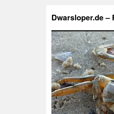
Zum
Inhalt
Dwarsloper.de – P
springen