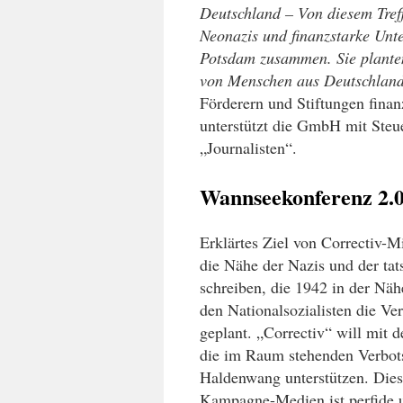
Deutschland – Von diesem Tref
Neonazis und finanzstarke Un
Potsdam zusammen.
Sie plante
von Menschen aus Deutschlan
Förderern und Stiftungen finanz
unterstützt die GmbH mit Steue
„Journalisten“
.
Wannseekonferenz 2.
Erklärtes Ziel von Correctiv-Mi
die Nähe der Nazis und der ta
schreiben, die 1942 in der Näh
den Nationalsozialisten die V
geplant. „Correctiv“ will mit 
die im Raum stehenden Verbots
Haldenwang unterstützen. Dies
Kampagne-Medien ist perfide u