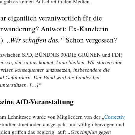
a gab es keinen Aufschrei in den Medien.
r eigentlich verantwortlich für die
Einwanderung? Antwort: Ex-Kanzlerin
„Wir schaffen das.“
).
Schon vergessen?
zwischen SPD, BÜNDNIS 90/DIE GRÜNEN und FDP,
nsch, der zu uns kommt, kann bleiben. Wir starten eine
reisen konsequenter umzusetzen, insbesondere die
nd Gefährdern. Der Bund wird die Länder bei
 unterstützen. […]“
eine AfD-Veranstaltung
 am Lehnitzsee wurde von Mitgliedern von der „
Correctiv
imdienstmethoden ausgespäht und völlig überzogen und
edien griffen das begierig auf:
„Geheimplan gegen