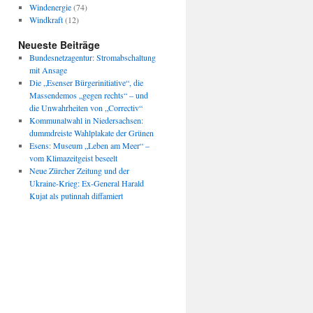
Windenergie
(74)
Windkraft
(12)
Neueste Beiträge
Bundesnetzagentur: Stromabschaltung
mit Ansage
Die „Esenser Bürgerinitiative“, die
Massendemos „gegen rechts“ – und
die Unwahrheiten von „Correctiv“
Kommunalwahl in Niedersachsen:
dummdreiste Wahlplakate der Grünen
Esens: Museum „Leben am Meer“ –
vom Klimazeitgeist beseelt
Neue Zürcher Zeitung und der
Ukraine-Krieg: Ex-General Harald
Kujat als putinnah diffamiert