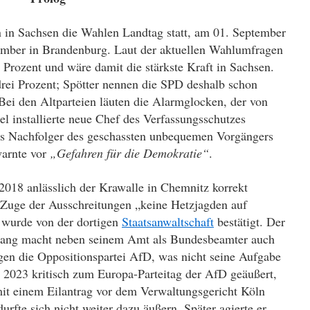
in Sachsen die Wahlen Landtag statt, am 01. September
ember in Brandenburg. Laut der aktuellen Wahlumfragen
Prozent und wäre damit die stärkste Kraft in Sachsen.
drei Prozent; Spötter nennen die SPD deshalb schon
Bei den Altparteien läuten die Alarmglocken, der von
l installierte neue Chef des Verfassungsschutzes
 Nachfolger des geschassten unbequemen Vorgängers
arnte vor
„Gefahren für die Demokratie“
.
2018 anlässlich der Krawalle in Chemnitz korrekt
m Zuge der Ausschreitungen „keine Hetzjagden auf
 wurde von der dortigen
Staatsanwaltschaft
bestätigt. Der
wang macht neben seinem Amt als Bundesbeamter auch
gegen die Oppositionspartei AfD, was nicht seine Aufgabe
 2023 kritisch zum Europa-Parteitag der AfD geäußert,
it einem Eilantrag vor dem Verwaltungsgericht Köln
rfte sich nicht weiter dazu äußern. Später agierte er