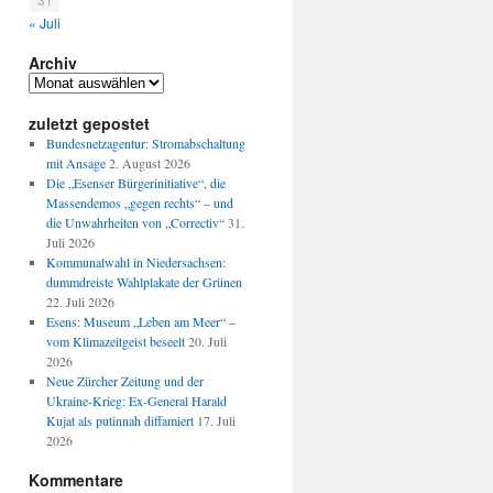
« Juli
Archiv
Archiv
zuletzt gepostet
Bundesnetzagentur: Stromabschaltung
mit Ansage
2. August 2026
Die „Esenser Bürgerinitiative“, die
Massendemos „gegen rechts“ – und
die Unwahrheiten von „Correctiv“
31.
Juli 2026
Kommunalwahl in Niedersachsen:
dummdreiste Wahlplakate der Grünen
22. Juli 2026
Esens: Museum „Leben am Meer“ –
vom Klimazeitgeist beseelt
20. Juli
2026
Neue Zürcher Zeitung und der
Ukraine-Krieg: Ex-General Harald
Kujat als putinnah diffamiert
17. Juli
2026
Kommentare