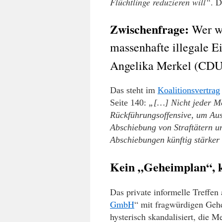
Flüchtlinge reduzieren will“
. D
Zwischenfrage:
Wer wa
massenhafte illegale 
Angelika Merkel (CDU
Das steht im
Koalitionsvertrag
Seite 140:
„[…] Nicht jeder Me
Rückführungsoffensive, um Aus
Abschiebung von Straftätern u
Abschiebungen künftig stärker
Kein „Geheimplan“, k
Das private informelle Treffen
GmbH
“ mit
fragwürdigen
Gehe
hysterisch skandalisiert, die M