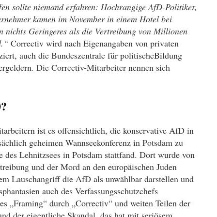
fen sollte niemand erfahren: Hochrangige AfD-Politiker,
ternehmer kamen im November in einem Hotel bei
n nichts Geringeres als die Vertreibung von Millionen
d.“
Correctiv wird nach Eigenangaben von privaten
iert, auch die Bundeszentrale für politis
che
Bildung
rgeldern. Die Correctiv-Mitarbeiter nennen sich
0?
tarbeitern ist es offensichtlich, die konservative AfD in
tsächlich geheimen Wannseekonferenz in Potsdam zu
e des Lehnitzsees in Potsdam stattfand. Dort wurde von
ertreibung und der Mord an den europäischen Juden
dem Lauschangriff die AfD als unwählbar darstellen und
phantasien auch des Verfassungsschutzchefs
es „Framing“ durch „Correctiv“ und weiten Teilen der
nd der eigentliche Skandal, das hat mit seriösem