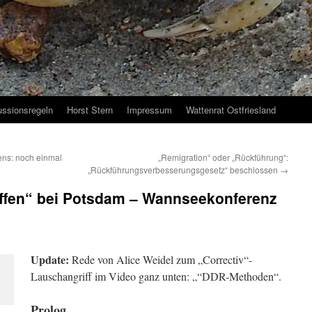
ussionsregeln
Horst Stern
Impressum
Wattenrat Ostfriesland
ns: noch einmal
„Remigration“ oder „Rückführung“:
„Rückführungsverbesserungsgesetz“ beschlossen
→
ffen“ bei Potsdam – Wannseekonferenz
Update:
Rede von Alice Weidel zum „Correctiv“-
Lauschangriff im Video ganz unten: „“DDR-Methoden“.
Prolog