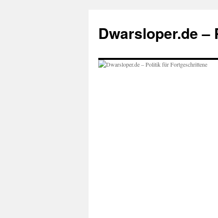
Zum
Inhalt
Dwarsloper.de – P
springen