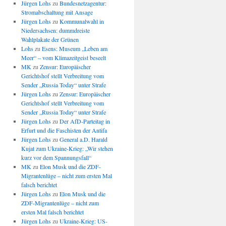
Jürgen Lohs
zu
Bundesnetzagentur:
Stromabschaltung mit Ansage
Jürgen Lohs
zu
Kommunalwahl in
Niedersachsen: dummdreiste
Wahlplakate der Grünen
Lohs
zu
Esens: Museum „Leben am
Meer“ – vom Klimazeitgeist beseelt
MK
zu
Zensur: Europäischer
Gerichtshof stellt Verbreitung vom
Sender „Russia Today“ unter Strafe
Jürgen Lohs
zu
Zensur: Europäischer
Gerichtshof stellt Verbreitung vom
Sender „Russia Today“ unter Strafe
Jürgen Lohs
zu
Der AfD-Parteitag in
Erfurt und die Faschisten der Antifa
Jürgen Lohs
zu
General a.D. Harald
Kujat zum Ukraine-Krieg: „Wir stehen
kurz vor dem Spannungsfall“
MK
zu
Elon Musk und die ZDF-
Migrantenlüge – nicht zum ersten Mal
falsch berichtet
Jürgen Lohs
zu
Elon Musk und die
ZDF-Migrantenlüge – nicht zum
ersten Mal falsch berichtet
Jürgen Lohs
zu
Ukraine-Krieg: US-