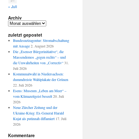
« Juli
Archiv
Archiv
zuletzt gepostet
Bundesnetzagentur: Stromabschaltung
mit Ansage
2. August 2026
Die „Esenser Bürgerinitiative“, die
Massendemos „gegen rechts“ – und
die Unwahrheiten von „Correctiv“
31.
Juli 2026
Kommunalwahl in Niedersachsen:
dummdreiste Wahlplakate der Grünen
22. Juli 2026
Esens: Museum „Leben am Meer“ –
vom Klimazeitgeist beseelt
20. Juli
2026
Neue Zürcher Zeitung und der
Ukraine-Krieg: Ex-General Harald
Kujat als putinnah diffamiert
17. Juli
2026
Kommentare