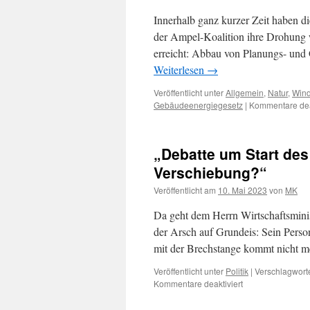
Innerhalb ganz kurzer Zeit haben d
der Ampel-Koalition ihre Drohung w
erreicht: Abbau von Planungs- un
Weiterlesen
→
Veröffentlicht unter
Allgemein
,
Natur
,
Wind
Gebäudeenergiegesetz
|
Kommentare deak
„Debatte um Start de
Verschiebung?“
Veröffentlicht am
10. Mai 2023
von
MK
Da geht dem Herrn Wirtschaftsmin
der Arsch auf Grundeis: Sein Persona
mit der Brechstange kommt nicht m
Veröffentlicht unter
Politik
|
Verschlagworte
für
Kommentare deaktiviert
„Debatte
um