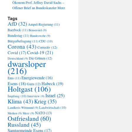
Ökonom Prof. Jeffrey David Sachs –
Offener Brief an Bundeskanzler Merz
Tags
AfD
(32)
Ampel-Regierung
(11)
Baerbock
(11)
Bensersiel
(9)
Bundestag
(11)
Bundeswehr
(9)
Bürgerbefragung
(11)
CDU
(10)
Corona
(43)
Correctiv
(12)
Covid-19
(21)
Covid
(17)
Die Grünen
(12)
Deutschland
(9)
dwarsloper
(216)
Energiewende
(16)
Ems
(11)
Habeck
(19)
Esens
(18)
Gaza
(12)
Holtgast
(106)
Israel
(25)
Impfung
(10)
Interview
(9)
Klima
(43)
Krieg
(35)
Landwirtschaft
(10)
Landkreis Wittmund
(9)
NATO
(13)
Medien
(9)
Merz
(9)
Ostfriesland
(60)
Russland
(45)
Samtgemeinde Esens
(17)