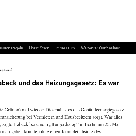
ussionsregeln
Horst Stern
Impressum
Wattenrat Ostfriesland
egesetz
Habeck und das Heizungsgesetz: Es war
ie Grünen) mal wieder: Diesmal ist es das Gebäudeenergiegesetz
unsicherung bei Vermietern und Hausbesitzern sorgt. War alles
t“, sagte Habeck bei einem „Bürgerdialog“ in Berlin am 25. Mai
e man gehen konnte, ohne einen Komplettabsturz des