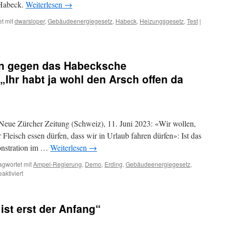
 Habeck.
Weiterlesen
→
t mit
dwarsloper
,
Gebäudeenergiegesetz
,
Habeck
,
Heizungsgesetz
,
Test
|
r
rn gegen das Habecksche
„Ihr habt ja wohl den Arsch offen da
: Neue Zürcher Zeitung (Schweiz), 11. Juni 2023: «Wir wollen,
Fleisch essen dürfen, dass wir in Urlaub fahren dürfen»: Ist das
onstration im …
Weiterlesen
→
agwortet mit
Ampel-Regierung
,
Demo
,
Erding
,
Gebäudeenergiegesetz
,
für
ktiviert
Demo
in
Erding/Bayern
ist erst der Anfang“
gegen
das