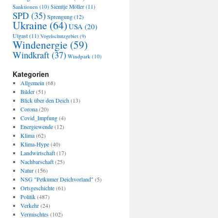
Sanktionen
(10)
Siemtje Möller
(11)
SPD
(35)
Sprengung
(12)
Ukraine
(64)
USA
(20)
Utgast
(11)
Vogelschutzgebiet
(9)
Windenergie
(59)
Windkraft
(37)
Windpark
(10)
Kategorien
Allgemein
(68)
Bilder
(51)
Blick über den Deich
(13)
Corona
(20)
Covid_Impfung
(4)
Energiewende
(12)
Klima
(62)
Klima-Hype
(40)
Landwirtschaft
(17)
Nachbarschaft
(25)
Natur
(156)
NSG "Petkumer Deichvorland"
(5)
Ortsgeschichte
(61)
Politik
(487)
Verkehr
(24)
Vermischtes
(102)