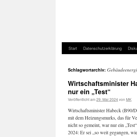
Start
Datenschutzerklärung
Disk
Gebäudeenergi
Schlagwortarchiv:
Wirtschaftsminister 
nur ein „Test“
Veröffentlicht am
29. Mai 2024
von
MK
Wirtschaftsminister Habeck (B90/D
mit dem Heizungsmurks, das für Ver
nicht so gemeint, war nur ein „Tes
2024: Er sei „so weit gegangen, wi