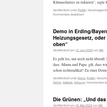
Klimaschutzes zu riskieren“, sagte
Veröffentlicht unter
Politik
|
Verschlagworte
für
Kommentare deaktiviert
Wirtschaftsministe
Habeck
und
Demo in Erding/Baye
das
Heizungsgesetz:
Heizungsgesetz, oder 
Es
oben“
war
nur
Veröffentlicht am
12. Juni 2023
von
MK
ein
„Test“
Es geht los, nur noch nicht überall
dass ‹Mama und Papa› gilt, dass wir 
schon rechtsradikal? Zu einer Dem
Veröffentlicht unter
Klima
,
Politik
|
Verschl
Grüne
,
Habeck
,
Heizung
|
Kommentare dea
Die Grünen: „Und das 
Veröffentlicht am
19. Mai 2023
von
MK