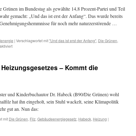
Habecksche
Heizungsgesetz,
ie Grünen im Bundestag als gewählte 14,8 Prozent-Partei und Teil
oder
ahr gemacht: „Und das ist erst der Anfang“. Das wurde bereits
„Ihr
d Genehmigungshemmnisse für noch mehr naturzerstörende …
habt
ja
wohl
den
energie
|
Verschlagwortet mit
"Und das ist erst der Anfang"
,
Die Grünen
,
Arsch
für
tiviert
offen
Die
da
Grünen:
oben“
„Und
s Heizungsgesetzes – Kommt die
das
ist
erst
der
Anfang“
ister und Kinderbuchautor Dr. Habeck (B90/Die Grünen) wohl
lfilz hat ihn eingeholt, sein Stuhl wackelt, seine Klimapolitik
ehr gut an. Nun das:
t mit
Die Grünen
,
Filz
,
Gebäudeenergiegesetz
,
Habeck
,
Heizung
|