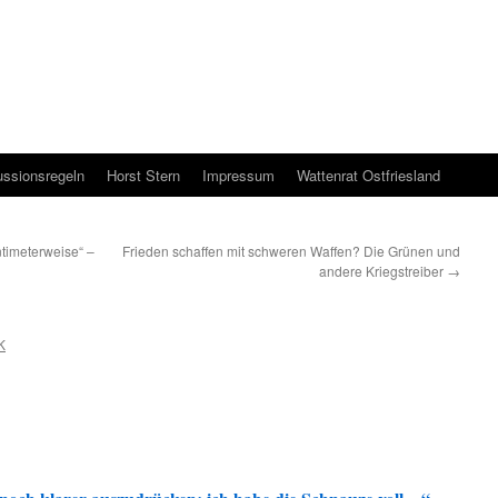
ussionsregeln
Horst Stern
Impressum
Wattenrat Ostfriesland
ntimeterweise“ –
Frieden schaffen mit schweren Waffen? Die Grünen und
andere Kriegstreiber
→
K