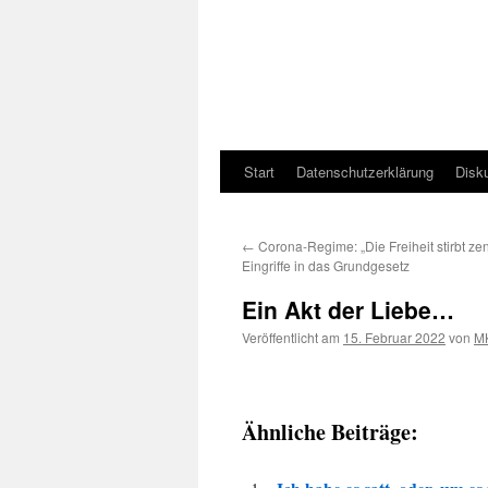
Start
Datenschutzerklärung
Disk
←
Corona-Regime: „Die Freiheit stirbt ze
Eingriffe in das Grundgesetz
Ein Akt der Liebe…
Veröffentlicht am
15. Februar 2022
von
M
Ähnliche Beiträge: