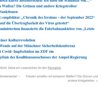
s noch klarer auszudrücken: ich habe die Schnauze voll…“
en Waffen? Die Grünen und andere Kriegstreiber
Sanktionen
) empfohlen: „Chronik des Irrsinns – der September 2022“
 auf die Übertragbarkeit des Virus getestet“
sministerium finanzierte die Fahrbahnankleber von „Letzte
einer Kulturrevolution
Wende auf der Münchner Sicherheitskonferenz
t Covid- Impfschäden im ZDF ein
rgebnis des Koalitionsausschusses der Ampel-Regierung
tlicht. Setze ein Lesezeichen für den
Permalink
.
ntimeterweise“ –
Frieden schaffen mit schweren Waffen? Die Grünen und
andere Kriegstreiber
→