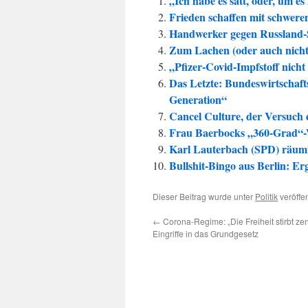
„Ich habe es satt, oder, um e
Frieden schaffen mit schwer
Handwerker gegen Russland-
Zum Lachen (oder auch nicht
„Pfizer-Covid-Impfstoff nicht
Das Letzte: Bundeswirtschaft
Generation“
Cancel Culture, der Versuch 
Frau Baerbocks „360-Grad“-
Karl Lauterbach (SPD) räum
Bullshit-Bingo aus Berlin: E
Dieser Beitrag wurde unter
Politik
veröffen
←
Corona-Regime: „Die Freiheit stirbt ze
Eingriffe in das Grundgesetz