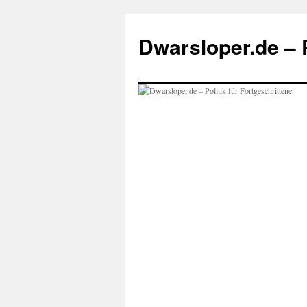
Zum
Inhalt
Dwarsloper.de – P
springen