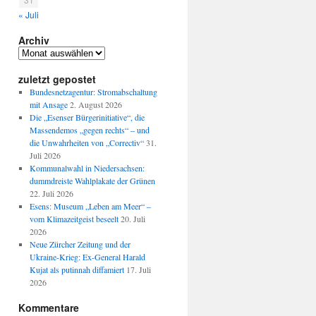
« Juli
Archiv
Archiv
zuletzt gepostet
Bundesnetzagentur: Stromabschaltung
mit Ansage
2. August 2026
Die „Esenser Bürgerinitiative“, die
Massendemos „gegen rechts“ – und
die Unwahrheiten von „Correctiv“
31.
Juli 2026
Kommunalwahl in Niedersachsen:
dummdreiste Wahlplakate der Grünen
22. Juli 2026
Esens: Museum „Leben am Meer“ –
vom Klimazeitgeist beseelt
20. Juli
2026
Neue Zürcher Zeitung und der
Ukraine-Krieg: Ex-General Harald
Kujat als putinnah diffamiert
17. Juli
2026
Kommentare