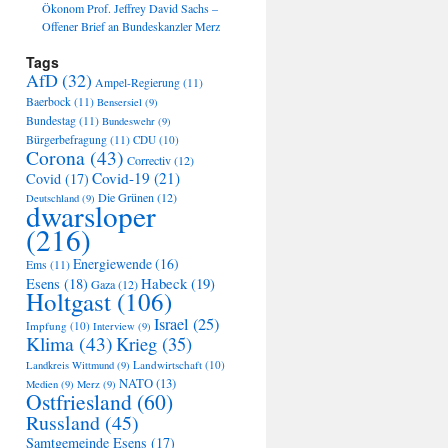
Ökonom Prof. Jeffrey David Sachs –
Offener Brief an Bundeskanzler Merz
Tags
AfD
(32)
Ampel-Regierung
(11)
Baerbock
(11)
Bensersiel
(9)
Bundestag
(11)
Bundeswehr
(9)
Bürgerbefragung
(11)
CDU
(10)
Corona
(43)
Correctiv
(12)
Covid-19
(21)
Covid
(17)
Die Grünen
(12)
Deutschland
(9)
dwarsloper
(216)
Energiewende
(16)
Ems
(11)
Habeck
(19)
Esens
(18)
Gaza
(12)
Holtgast
(106)
Israel
(25)
Impfung
(10)
Interview
(9)
Klima
(43)
Krieg
(35)
Landwirtschaft
(10)
Landkreis Wittmund
(9)
NATO
(13)
Medien
(9)
Merz
(9)
Ostfriesland
(60)
Russland
(45)
Samtgemeinde Esens
(17)