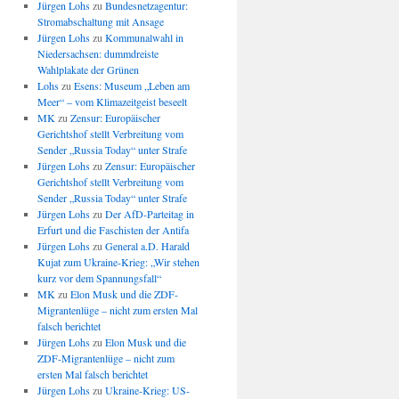
Jürgen Lohs
zu
Bundesnetzagentur:
Stromabschaltung mit Ansage
Jürgen Lohs
zu
Kommunalwahl in
Niedersachsen: dummdreiste
Wahlplakate der Grünen
Lohs
zu
Esens: Museum „Leben am
Meer“ – vom Klimazeitgeist beseelt
MK
zu
Zensur: Europäischer
Gerichtshof stellt Verbreitung vom
Sender „Russia Today“ unter Strafe
Jürgen Lohs
zu
Zensur: Europäischer
Gerichtshof stellt Verbreitung vom
Sender „Russia Today“ unter Strafe
Jürgen Lohs
zu
Der AfD-Parteitag in
Erfurt und die Faschisten der Antifa
Jürgen Lohs
zu
General a.D. Harald
Kujat zum Ukraine-Krieg: „Wir stehen
kurz vor dem Spannungsfall“
MK
zu
Elon Musk und die ZDF-
Migrantenlüge – nicht zum ersten Mal
falsch berichtet
Jürgen Lohs
zu
Elon Musk und die
ZDF-Migrantenlüge – nicht zum
ersten Mal falsch berichtet
Jürgen Lohs
zu
Ukraine-Krieg: US-