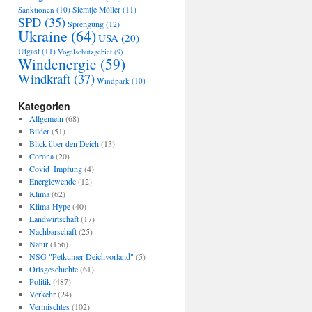
Sanktionen
(10)
Siemtje Möller
(11)
SPD
(35)
Sprengung
(12)
Ukraine
(64)
USA
(20)
Utgast
(11)
Vogelschutzgebiet
(9)
Windenergie
(59)
Windkraft
(37)
Windpark
(10)
Kategorien
Allgemein
(68)
Bilder
(51)
Blick über den Deich
(13)
Corona
(20)
Covid_Impfung
(4)
Energiewende
(12)
Klima
(62)
Klima-Hype
(40)
Landwirtschaft
(17)
Nachbarschaft
(25)
Natur
(156)
NSG "Petkumer Deichvorland"
(5)
Ortsgeschichte
(61)
Politik
(487)
Verkehr
(24)
Vermischtes
(102)