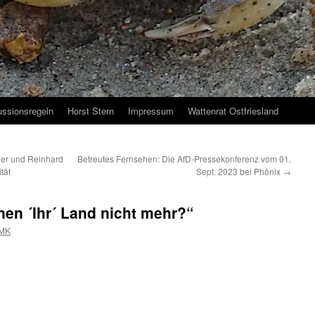
ussionsregeln
Horst Stern
Impressum
Wattenrat Ostfriesland
er und Reinhard
Betreutes Fernsehen: Die AfD-Pressekonferenz vom 01.
tät
Sept. 2023 bei Phönix
→
nen ´Ihr´ Land nicht mehr?“
MK