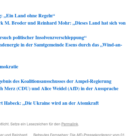
g: „Ein Land ohne Regeln“
k M. Broder und Reinhard Mohr: „Dieses Land hat sich von
such politischer Insolvenzverschleppung“
ndenergie in der Samtgemeinde Esens durch das „Wind-an-
emokratie
rgebnis des Koalitionsausschusses der Ampel-Regierung
ich Merz (CDU) und Alice Weidel (AfD) in der Aussprache
ert Habeck: „Die Ukraine wird an der Atomkraft
tlicht. Setze ein Lesezeichen für den
Permalink
.
er und Reinhard
Betreutes Fernsehen: Die AfD-Pressekonferenz vom 01.