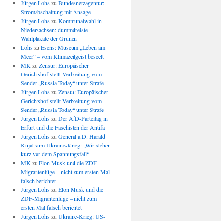
Jürgen Lohs
zu
Bundesnetzagentur:
Stromabschaltung mit Ansage
Jürgen Lohs
zu
Kommunalwahl in
Niedersachsen: dummdreiste
Wahlplakate der Grünen
Lohs
zu
Esens: Museum „Leben am
Meer“ – vom Klimazeitgeist beseelt
MK
zu
Zensur: Europäischer
Gerichtshof stellt Verbreitung vom
Sender „Russia Today“ unter Strafe
Jürgen Lohs
zu
Zensur: Europäischer
Gerichtshof stellt Verbreitung vom
Sender „Russia Today“ unter Strafe
Jürgen Lohs
zu
Der AfD-Parteitag in
Erfurt und die Faschisten der Antifa
Jürgen Lohs
zu
General a.D. Harald
Kujat zum Ukraine-Krieg: „Wir stehen
kurz vor dem Spannungsfall“
MK
zu
Elon Musk und die ZDF-
Migrantenlüge – nicht zum ersten Mal
falsch berichtet
Jürgen Lohs
zu
Elon Musk und die
ZDF-Migrantenlüge – nicht zum
ersten Mal falsch berichtet
Jürgen Lohs
zu
Ukraine-Krieg: US-