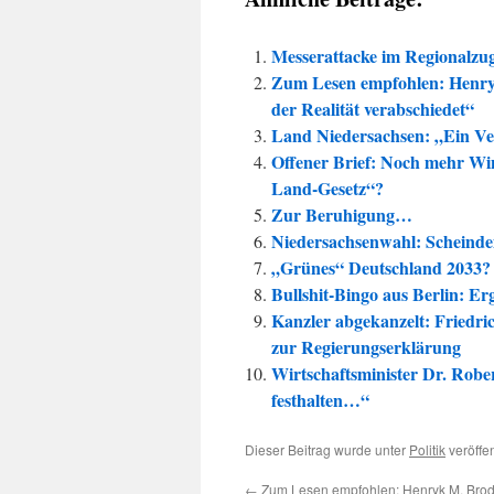
Messerattacke im Regionalzu
Zum Lesen empfohlen: Henry
der Realität verabschiedet“
Land Niedersachsen: „Ein Ver
Offener Brief: Noch mehr Wi
Land-Gesetz“?
Zur Beruhigung…
Niedersachsenwahl: Scheind
„Grünes“ Deutschland 2033?
Bullshit-Bingo aus Berlin: E
Kanzler abgekanzelt: Friedr
zur Regierungserklärung
Wirtschaftsminister Dr. Rob
festhalten…“
Dieser Beitrag wurde unter
Politik
veröffen
←
Zum Lesen empfohlen: Henryk M. Brod