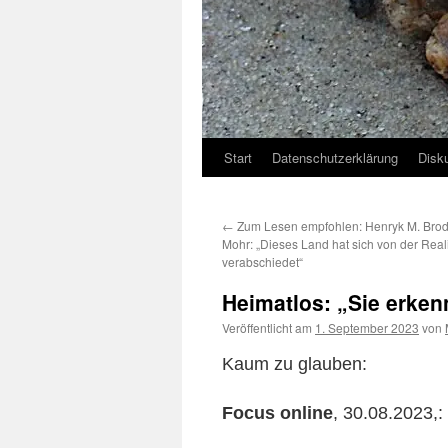
Start
Datenschutzerklärung
Disk
←
Zum Lesen empfohlen: Henryk M. Brod
Mohr: „Dieses Land hat sich von der Reali
verabschiedet“
Heimatlos: „Sie erken
Veröffentlicht am
1. September 2023
von
Kaum zu glauben:
Focus online
, 30.08.2023,: