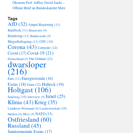
Ökonom Prof. Jeffrey David Sachs –
Offener Brief an Bundeskanzler Merz
Tags
AfD
(32)
Ampel-Regierung
(11)
Baerbock
(11)
Bensersiel
(9)
Bundestag
(11)
Bundeswehr
(9)
Bürgerbefragung
(11)
CDU
(10)
Corona
(43)
Correctiv
(12)
Covid-19
(21)
Covid
(17)
Die Grünen
(12)
Deutschland
(9)
dwarsloper
(216)
Energiewende
(16)
Ems
(11)
Habeck
(19)
Esens
(18)
Gaza
(12)
Holtgast
(106)
Israel
(25)
Impfung
(10)
Interview
(9)
Klima
(43)
Krieg
(35)
Landwirtschaft
(10)
Landkreis Wittmund
(9)
NATO
(13)
Medien
(9)
Merz
(9)
Ostfriesland
(60)
Russland
(45)
Samtgemeinde Esens
(17)