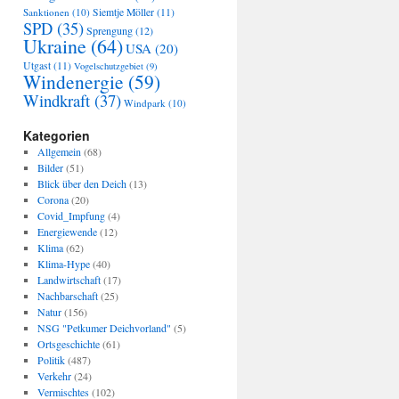
Sanktionen
(10)
Siemtje Möller
(11)
SPD
(35)
Sprengung
(12)
Ukraine
(64)
USA
(20)
Utgast
(11)
Vogelschutzgebiet
(9)
Windenergie
(59)
Windkraft
(37)
Windpark
(10)
Kategorien
Allgemein
(68)
Bilder
(51)
Blick über den Deich
(13)
Corona
(20)
Covid_Impfung
(4)
Energiewende
(12)
Klima
(62)
Klima-Hype
(40)
Landwirtschaft
(17)
Nachbarschaft
(25)
Natur
(156)
NSG "Petkumer Deichvorland"
(5)
Ortsgeschichte
(61)
Politik
(487)
Verkehr
(24)
Vermischtes
(102)