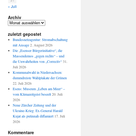
« Juli
Archiv
Archiv
zuletzt gepostet
Bundesnetzagentur: Stromabschaltung
mit Ansage
2. August 2026
Die „Esenser Bürgerinitiative“, die
Massendemos „gegen rechts“ – und
die Unwahrheiten von „Correctiv“
31.
Juli 2026
Kommunalwahl in Niedersachsen:
dummdreiste Wahlplakate der Grünen
22. Juli 2026
Esens: Museum „Leben am Meer“ –
vom Klimazeitgeist beseelt
20. Juli
2026
Neue Zürcher Zeitung und der
Ukraine-Krieg: Ex-General Harald
Kujat als putinnah diffamiert
17. Juli
2026
Kommentare