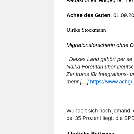
Redaktionell entgegnet hier
Achse des Guten
, 01.09.2
Ulrike Stockmann
Migrationsforscherin ohne D
„
Dieses Land gehört per se 
Naika Foroutan über Deutsch
Zentrums für Integrations- u
mehr
[…]
https://www.achgu
—
Wundert sich noch jemand, 
bei 35 Prozent liegt, die SP
Ähnliche Beiträge: