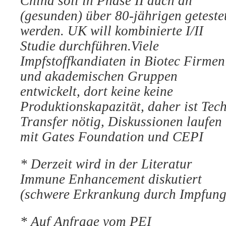
China soll in Phase II
auch an
(gesunden) über 80-jährigen geteste
werden.
UK will kombinierte I/II
Studie durchführen.
Viele
Impfstoffkandiaten in Biotec Firmen
und
akademischen Gruppen
entwickelt, dort keine keine
Produktionskapazität, daher ist Tec
Transfer nötig,
Diskussionen laufen
mit Gates Foundation und CEPI
*
Derzeit wird in der Literatur
Immune Enhancement
diskutiert
(schwere Erkrankung durch Impfung
*
Auf Anfrage vom PEI