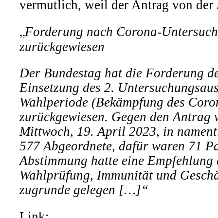
vermutlich, weil der Antrag von de
„
Forderung nach Corona-Untersuch
zurückgewiesen
D
er Bundestag hat die Forderung d
Einsetzung des 2. Untersuchungsau
Wahlperiode (
Bekämpfung des Coro
zurückgewiesen. Gegen den Antrag v
Mittwoch, 19. April 2023,
in nament
577 Abgeordnete, dafür waren 71 Pa
Abstimmung hatte eine Empfehlung 
Wahlprüfung, Immunität und Gesch
zugrunde gelegen
[…]“
Link: