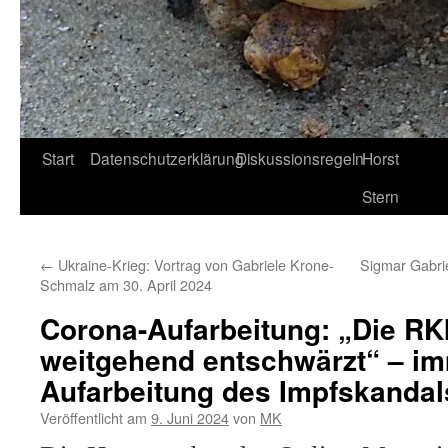
Start
Datenschutzerklärung
Diskussionsregeln
Horst
Stern
←
Ukraine-Krieg: Vortrag von Gabriele Krone-
Sigmar Gabrie
Schmalz am 30. April 2024
Corona-Aufarbeitung: „Die RKI
weitgehend entschwärzt“ – i
Aufarbeitung des Impfskandal
Veröffentlicht am
9. Juni 2024
von
MK