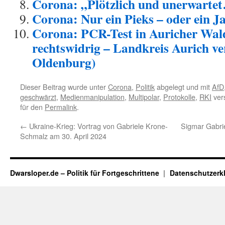
Corona: „Plötzlich und unerwarte
Corona: Nur ein Pieks – oder ein 
Corona: PCR-Test in Auricher Wal
rechtswidrig – Landkreis Aurich ve
Oldenburg)
Dieser Beitrag wurde unter
Corona
,
Politik
abgelegt und mit
AfD
geschwärzt
,
Medienmanipulation
,
Multipolar
,
Protokolle
,
RKI
vers
für den
Permalink
.
←
Ukraine-Krieg: Vortrag von Gabriele Krone-
Sigmar Gabrie
Schmalz am 30. April 2024
Dwarsloper.de – Politik für Fortgeschrittene
Datenschutzerk