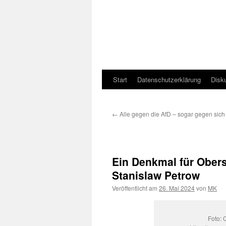
Start
Datenschutzerklärung
Disk
←
Alle gegen die AfD – sogar gegen sich 
Ein Denkmal für Obers
Stanislaw Petrow
Veröffentlicht am
26. Mai 2024
von
MK
Foto: 