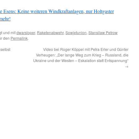
Esens: Keine weiteren Windkraftanlagen, nur Holtgaster
 mehr!
t und mit
dwarsloper
,
Raketenabwehr
,
Sowjetunion
,
Stansilaw Petrow
für den
Permalink
.
selbst
Video bei Roger Köppel mit Petra Erler und Günter
Verheugen: „Der lange Weg zum Krieg – Russland, die
Ukraine und der Westen – Eskalation statt Entspannung“
→