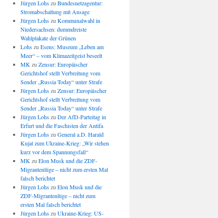
Jürgen Lohs
zu
Bundesnetzagentur:
Stromabschaltung mit Ansage
Jürgen Lohs
zu
Kommunalwahl in
Niedersachsen: dummdreiste
Wahlplakate der Grünen
Lohs
zu
Esens: Museum „Leben am
Meer“ – vom Klimazeitgeist beseelt
MK
zu
Zensur: Europäischer
Gerichtshof stellt Verbreitung vom
Sender „Russia Today“ unter Strafe
Jürgen Lohs
zu
Zensur: Europäischer
Gerichtshof stellt Verbreitung vom
Sender „Russia Today“ unter Strafe
Jürgen Lohs
zu
Der AfD-Parteitag in
Erfurt und die Faschisten der Antifa
Jürgen Lohs
zu
General a.D. Harald
Kujat zum Ukraine-Krieg: „Wir stehen
kurz vor dem Spannungsfall“
MK
zu
Elon Musk und die ZDF-
Migrantenlüge – nicht zum ersten Mal
falsch berichtet
Jürgen Lohs
zu
Elon Musk und die
ZDF-Migrantenlüge – nicht zum
ersten Mal falsch berichtet
Jürgen Lohs
zu
Ukraine-Krieg: US-