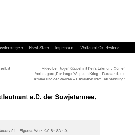
ussionsregeln
Horst Stern
Impressum
Wattenrat Ostfriesland
selbst
Video bei Roger Köppel mit Petra Erler und Günter
Verheugen: „Der lange Weg zum Krieg – Russland, die
Ukraine und der Westen – Eskalation statt Entspannung“
→
tleutnant a.D. der Sowjetarmee,
Queery-54 – Eigenes Werk, CC BY-SA 4.0,