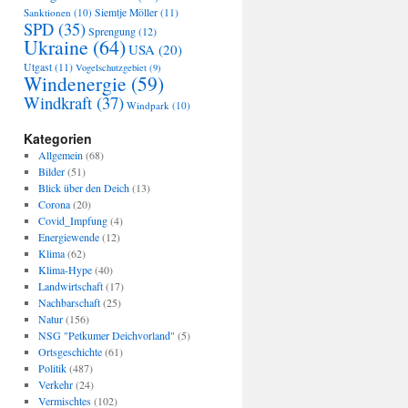
Sanktionen
(10)
Siemtje Möller
(11)
SPD
(35)
Sprengung
(12)
Ukraine
(64)
USA
(20)
Utgast
(11)
Vogelschutzgebiet
(9)
Windenergie
(59)
Windkraft
(37)
Windpark
(10)
Kategorien
Allgemein
(68)
Bilder
(51)
Blick über den Deich
(13)
Corona
(20)
Covid_Impfung
(4)
Energiewende
(12)
Klima
(62)
Klima-Hype
(40)
Landwirtschaft
(17)
Nachbarschaft
(25)
Natur
(156)
NSG "Petkumer Deichvorland"
(5)
Ortsgeschichte
(61)
Politik
(487)
Verkehr
(24)
Vermischtes
(102)