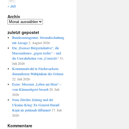
« Juli
Archiv
Archiv
zuletzt gepostet
Bundesnetzagentur: Stromabschaltung
mit Ansage
2. August 2026
Die „Esenser Bürgerinitiative“, die
Massendemos „gegen rechts“ – und
die Unwahrheiten von „Correctiv“
31.
Juli 2026
Kommunalwahl in Niedersachsen:
dummdreiste Wahlplakate der Grünen
22. Juli 2026
Esens: Museum „Leben am Meer“ –
vom Klimazeitgeist beseelt
20. Juli
2026
Neue Zürcher Zeitung und der
Ukraine-Krieg: Ex-General Harald
Kujat als putinnah diffamiert
17. Juli
2026
Kommentare