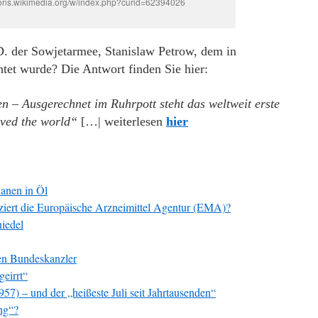
ons.wikimedia.org/w/index.php?curid=62394026
D. der Sowjetarmee, Stanislaw Petrow, dem in
tet wurde? Die Antwort finden Sie hier:
n – Ausgerechnet im Ruhrpott steht das weltweit erste
ved the world“
[…| weiterlesen
hier
nanen in Öl
ziert die Europäische Arzneimittel Agentur (EMA)?
iedel
den Bundeskanzler
eirrt“
957) – und der „heißeste Juli seit Jahrtausenden“
ng“?