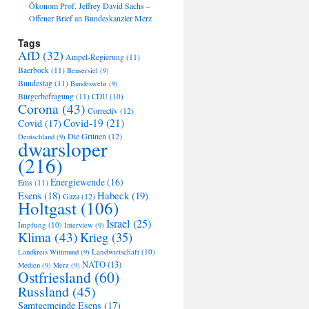
Ökonom Prof. Jeffrey David Sachs –
Offener Brief an Bundeskanzler Merz
Tags
AfD
(32)
Ampel-Regierung
(11)
Baerbock
(11)
Bensersiel
(9)
Bundestag
(11)
Bundeswehr
(9)
Bürgerbefragung
(11)
CDU
(10)
Corona
(43)
Correctiv
(12)
Covid-19
(21)
Covid
(17)
Die Grünen
(12)
Deutschland
(9)
dwarsloper
(216)
Energiewende
(16)
Ems
(11)
Habeck
(19)
Esens
(18)
Gaza
(12)
Holtgast
(106)
Israel
(25)
Impfung
(10)
Interview
(9)
Klima
(43)
Krieg
(35)
Landwirtschaft
(10)
Landkreis Wittmund
(9)
NATO
(13)
Medien
(9)
Merz
(9)
Ostfriesland
(60)
Russland
(45)
Samtgemeinde Esens
(17)