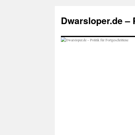
Zum
Inhalt
Dwarsloper.de – P
springen