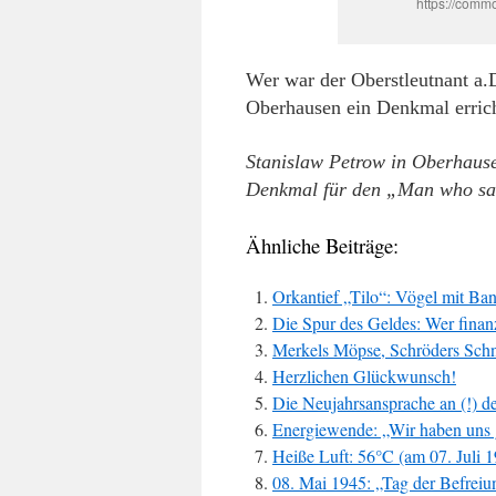
https://comm
Wer war der Oberstleutnant a.
Oberhausen ein Denkmal errich
Stanislaw Petrow in Oberhause
Denkmal für den „Man who sa
Ähnliche Beiträge:
Orkantief „Tilo“: Vögel mit Ba
Die Spur des Geldes: Wer finan
Merkels Möpse, Schröders Schn
Herzlichen Glückwunsch!
Die Neujahrsansprache an (!) 
Energiewende: „Wir haben uns g
Heiße Luft: 56°C (am 07. Juli 1
08. Mai 1945: „Tag der Befreiu